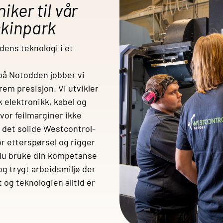
ker til vår
kinpark
dens teknologi i et
på Notodden jobber vi
em presisjon. Vi utvikler
 elektronikk, kabel og
hvor feilmarginer ikke
 det solide Westcontrol-
r etterspørsel og rigger
l du bruke din kompetanse
og trygt arbeidsmiljø der
t og teknologien alltid er