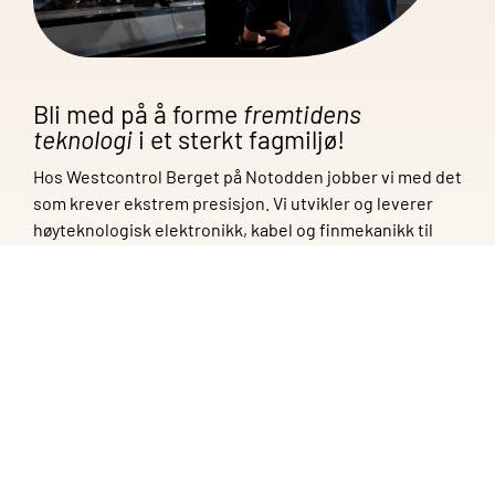
Bli med på å forme
fremtidens
teknologi
i et sterkt fagmiljø!
Hos Westcontrol Berget på Notodden jobber vi med det
som krever ekstrem presisjon. Vi utvikler og leverer
høyteknologisk elektronikk, kabel og finmekanikk til
bransjer hvor feilmarginer ikke eksisterer.
Som en del av det solide Westcontrol-konsernet
opplever vi stor etterspørsel og rigger oss nå for
fremtiden.
Vil du bruke din kompetanse i et moderne,
innovativt og trygt arbeidsmiljø der presisjon står i
førersetet og teknologien alltid er i bevegelse?