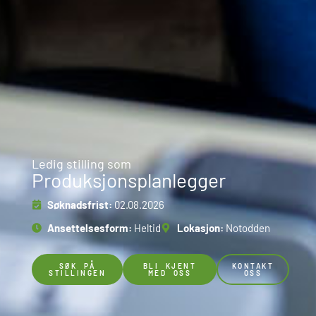
Ledig stilling som
Produksjonsplanlegger
Søknadsfrist:
02.08.2026
Ansettelsesform:
Heltid
Lokasjon:
Notodden
SØK PÅ
BLI KJENT
KONTAKT
STILLINGEN
MED OSS
OSS