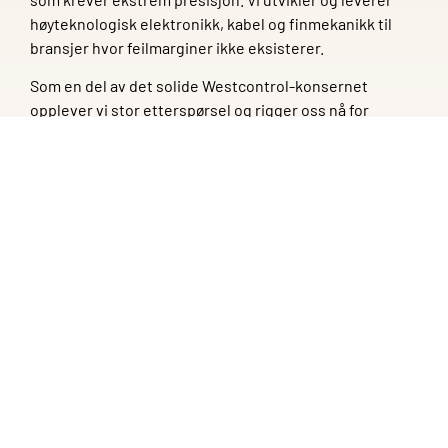
høyteknologisk elektronikk, kabel og finmekanikk til
bransjer hvor feilmarginer ikke eksisterer.
Som en del av det solide Westcontrol-konsernet
opplever vi stor etterspørsel og rigger oss nå for
fremtiden.
Vil du bruke din kompetanse i et moderne,
innovativt og trygt arbeidsmiljø der presisjon står i
førersetet og teknologien alltid er i bevegelse?
For å styrke vår operative flyt og sikre optimal
kapasitetsutnyttelse, søker vi en strukturert og
analytisk Produksjonsplanlegger.
Som produksjonsplanlegger hos oss blir du selve
hjertet i vår “High-Mix, Low-Volume”-produksjon.
I denne rollen får du en sentral posisjon i